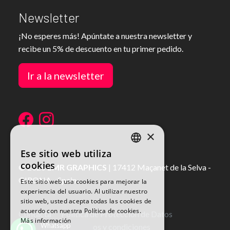
Newsletter
¡No esperes más! Apúntate a nuestra newsletter y
recibe un 5% de descuento en tu primer pedido.
Ir a la newsletter
×
Ese sitio web utiliza
SPANISH
cookies
© 2026
LMR GRAPHICS
|
17412
Maçanet de la Selva
-
SPANISH
GIRONA
-
Spain
Este sitio web usa cookies para mejorar la
experiencia del usuario. Al utilizar nuestro
sitio web, usted acepta todas las cookies de
acuerdo con nuestra Política de cookies.
Contacta
Política de Protección de Datos
Más información
Whatsapp
Aviso legal
Términos y condiciones