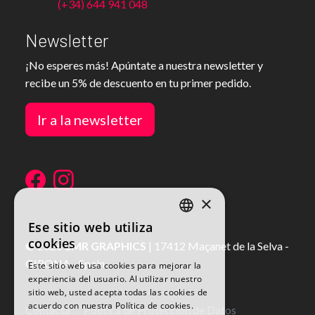
(+34) 644 941 048
Newsletter
¡No esperes más! Apúntate a nuestra newsletter y
recibe un 5% de descuento en tu primer pedido.
Ir a la newsletter
×
Ese sitio web utiliza
SPANISH
cookies
© 2026
LMR GRAPHICS
|
17412
Maçanet de la Selva
-
SPANISH
GIRONA
-
Spain
Este sitio web usa cookies para mejorar la
experiencia del usuario. Al utilizar nuestro
sitio web, usted acepta todas las cookies de
acuerdo con nuestra Política de cookies.
Contacta
Política de Protección de Datos