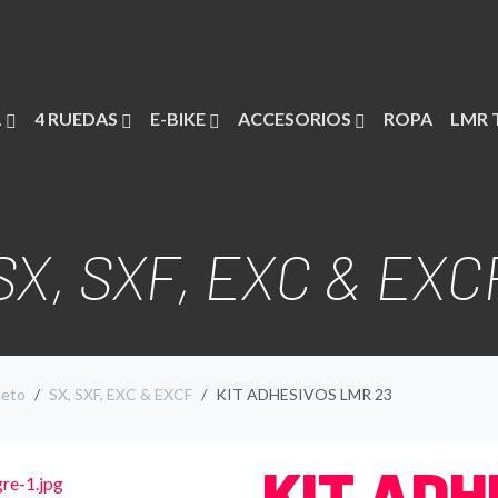
L
4 RUEDAS
E-BIKE
ACCESORIOS
ROPA
LMR 
SX, SXF, EXC & EXC
leto
SX, SXF, EXC & EXCF
KIT ADHESIVOS LMR 23
KIT ADH